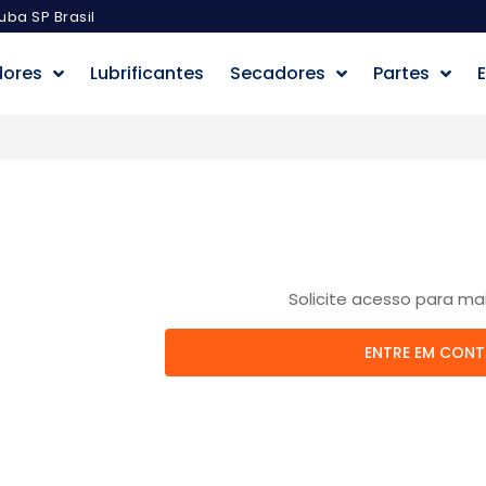
uba SP Brasil
dores
Lubrificantes
Secadores
Partes
E
Solicite acesso para ma
ENTRE EM CON