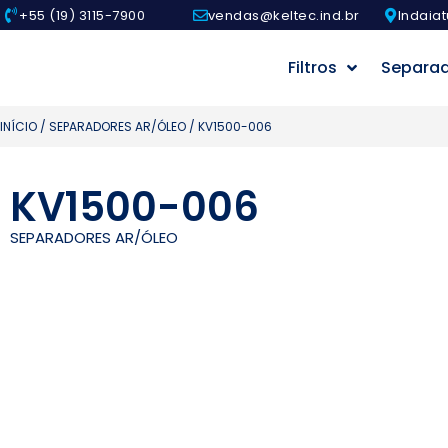
+55 (19) 3115-7900
vendas@keltec.ind.br
Indaiat
Filtros
Separa
INÍCIO
/
SEPARADORES AR/ÓLEO
/ KV1500-006
KV1500-006
SEPARADORES AR/ÓLEO