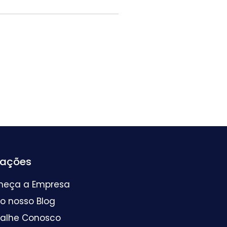
mações
heça a Empresa
 o nosso Blog
balhe Conosco