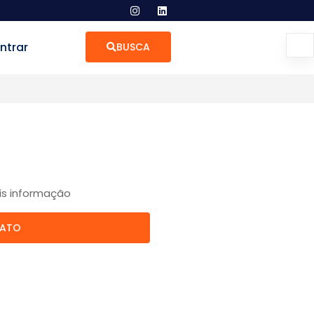
ntrar
BUSCA
is informação
TATO