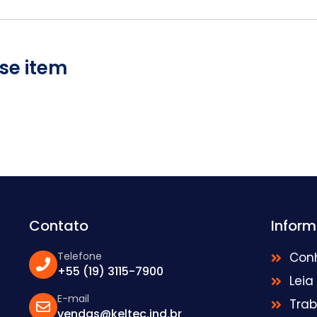
se item
Contato
Infor
Telefone
Con
+55 (19) 3115-7900
Leia
E-mail
Tra
vendas@keltec.ind.br