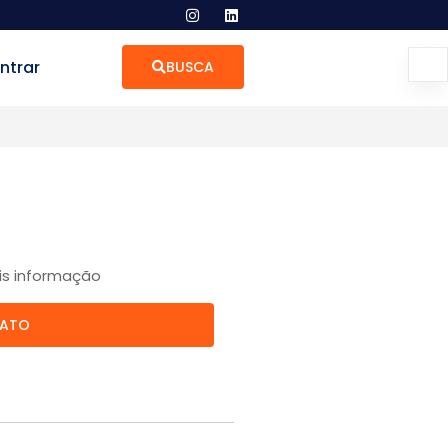
ntrar
BUSCA
is informação
TATO