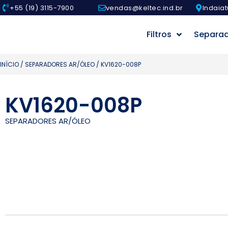
+55 (19) 3115-7900
vendas@keltec.ind.br
Indaiat
Filtros
Separa
INÍCIO
/
SEPARADORES AR/ÓLEO
/ KV1620-008P
KV1620-008P
SEPARADORES AR/ÓLEO