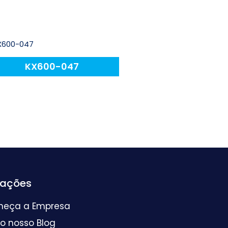
KX600-047
mações
heça a Empresa
 o nosso Blog