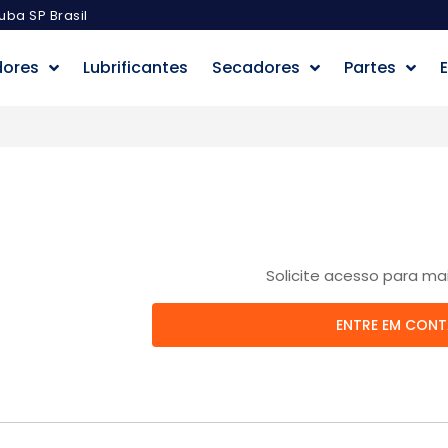
uba SP Brasil
dores
Lubrificantes
Secadores
Partes
E
Solicite acesso para ma
ENTRE EM CON