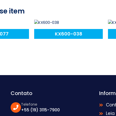
se item
-077
KX600-038
Contato
Infor
Telefone
Con
+55 (19) 3115-7900
Leia