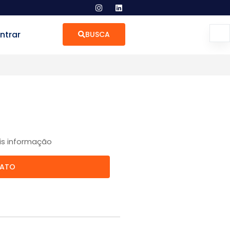
ntrar
BUSCA
is informação
TATO