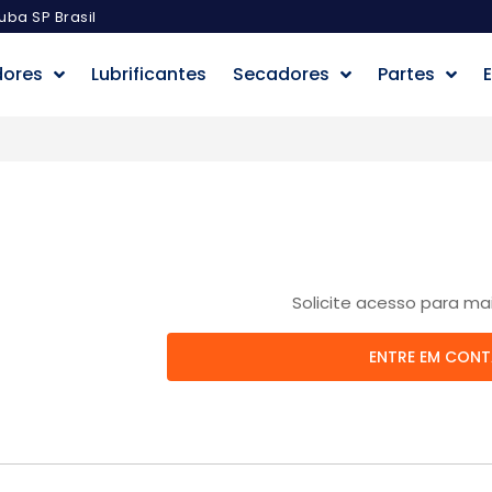
uba SP Brasil
dores
Lubrificantes
Secadores
Partes
E
Solicite acesso para ma
ENTRE EM CON