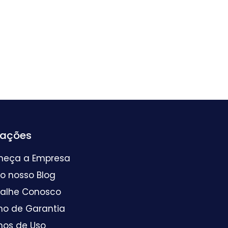
mações
heça a Empresa
 o nosso Blog
balhe Conosco
mo de Garantia
mos de Uso