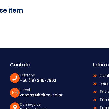
se item
Contato
Infor
Telefone
Con
+55 (19) 3115-7900
Leia
E-mail
Tra
vendas@keltec.ind.br
Ter
Conheça os
Ter