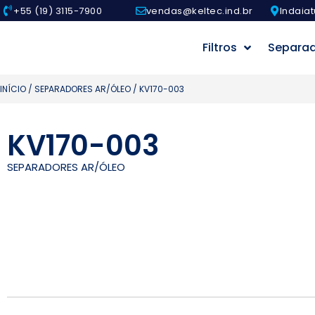
+55 (19) 3115-7900
vendas@keltec.ind.br
Indaiat
Filtros
Separa
INÍCIO
/
SEPARADORES AR/ÓLEO
/ KV170-003
KV170-003
SEPARADORES AR/ÓLEO