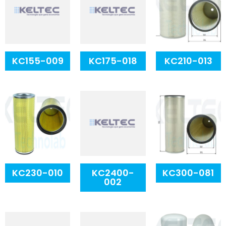
KC155-009
KC175-018
KC210-013
KC230-010
KC2400-
KC300-081
002