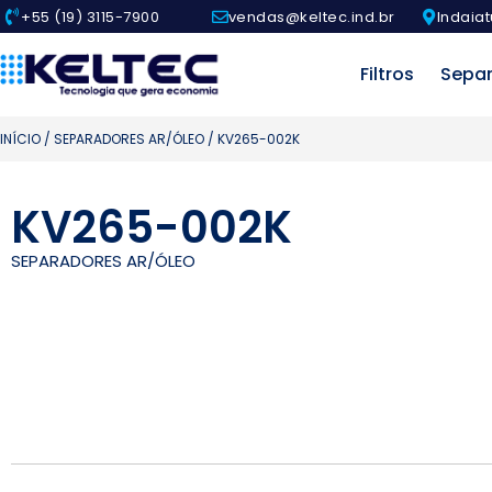
+55 (19) 3115-7900
vendas@keltec.ind.br
Indaiat
Filtros
Sepa
INÍCIO
/
SEPARADORES AR/ÓLEO
/ KV265-002K
KV265-002K
SEPARADORES AR/ÓLEO