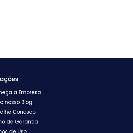
mações
heça a Empresa
 o nosso Blog
balhe Conosco
mo de Garantia
mos de Uso