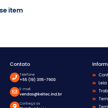
se item
Contato
Infor
Telefone
Con
+55 (19) 3115-7900
Leia
E-mail
Tra
vendas@keltec.ind.br
Ter
Conheça os
Ter