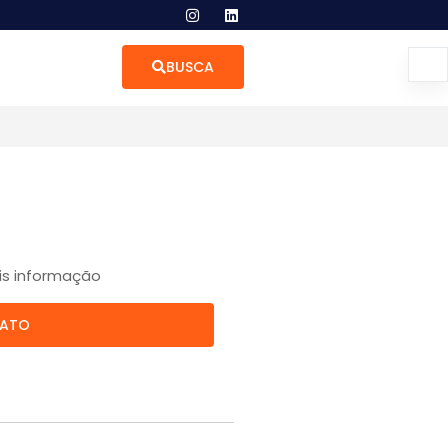
BUSCA
is informação
TATO