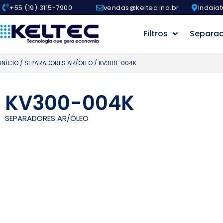
+55 (19) 3115-7900
vendas@keltec.ind.br
Indaiat
Filtros
Separa
INÍCIO
/
SEPARADORES AR/ÓLEO
/ KV300-004K
KV300-004K
SEPARADORES AR/ÓLEO