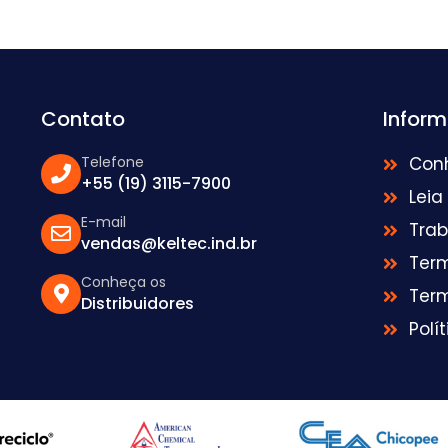
Contato
Infor
Telefone
Con
+55 (19) 3115-7900
Leia
E-mail
Tra
vendas@keltec.ind.br
Ter
Conheça os
Ter
Distribuidores
Polí