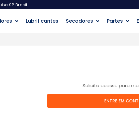
uba SP Brasil
dores
Lubrificantes
Secadores
Partes
E
Solicite acesso para ma
ENTRE EM CON