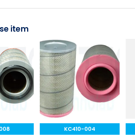
se item
008
KC410-004