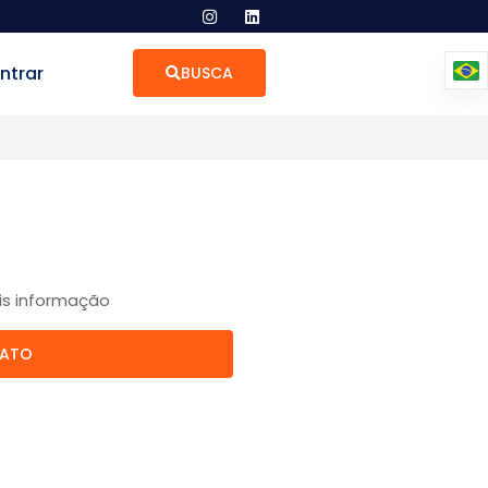
ntrar
BUSCA
is informação
TATO