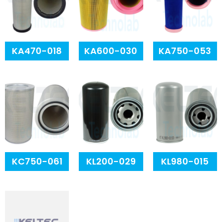
KA470-018
KA600-030
KA750-053
KC750-061
KL200-029
KL980-015