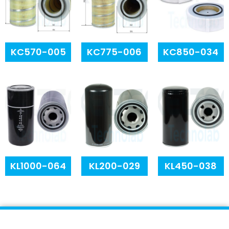
KC570-005
KC775-006
KC850-034
KL1000-064
KL200-029
KL450-038