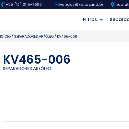
+55 (19) 3115-7900
vendas@keltec.ind.br
Indaiat
Filtros
Separa
INÍCIO
/
SEPARADORES AR/ÓLEO
/ KV465-006
KV465-006
SEPARADORES AR/ÓLEO