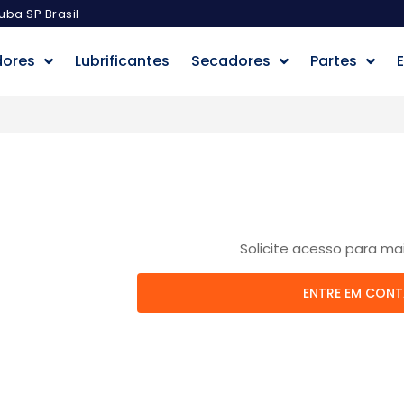
uba SP Brasil
dores
Lubrificantes
Secadores
Partes
E
Solicite acesso para ma
ENTRE EM CON