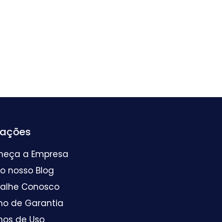
mações
heça a Empresa
 o nosso Blog
balhe Conosco
mo de Garantia
mos de Uso