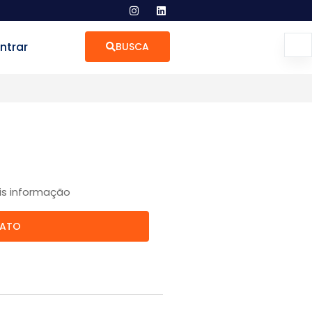
ntrar
BUSCA
is informação
TATO