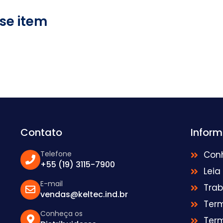
se item
Contato
Infor
Telefone
Con
+55 (19) 3115-7900
Leia
E-mail
Tra
vendas@keltec.ind.br
Ter
Conheça os
Ter