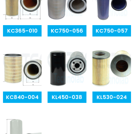
KC365-010
KC750-056
KC750-057
KC840-004
KL450-038
KL530-024