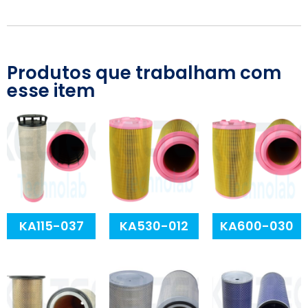
Produtos que trabalham com
esse item
KA115-037
KA530-012
KA600-030