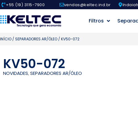
+55 (19) 3115-7900
vendas@keltec.ind.br
Indaiat
Filtros
Separa
INÍCIO
/
SEPARADORES AR/ÓLEO
/ KV50-072
KV50-072
NOVIDADES
,
SEPARADORES AR/ÓLEO