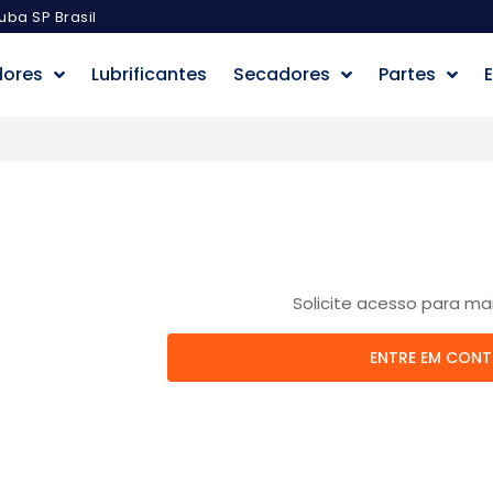
uba SP Brasil
dores
Lubrificantes
Secadores
Partes
E
Solicite acesso para ma
ENTRE EM CON