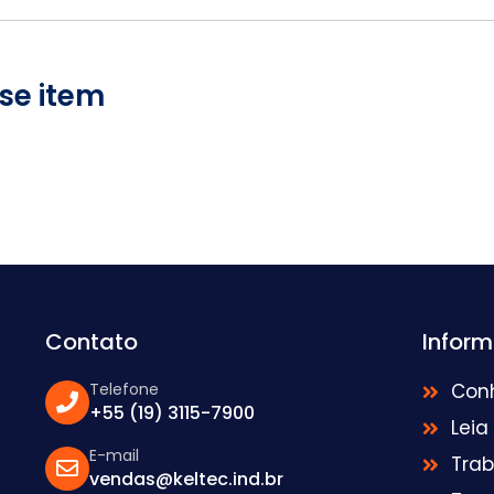
se item
Contato
Infor
Telefone
Con
+55 (19) 3115-7900
Leia
E-mail
Tra
vendas@keltec.ind.br