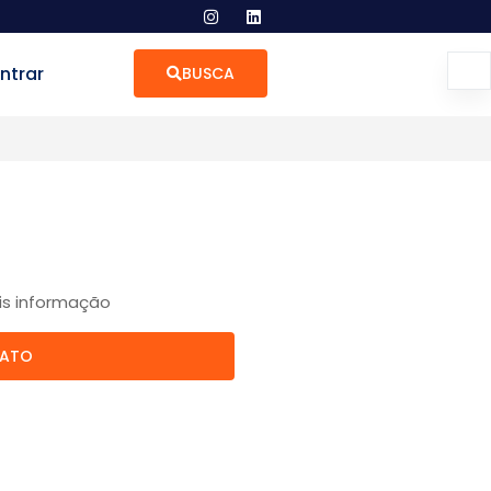
ntrar
BUSCA
is informação
TATO