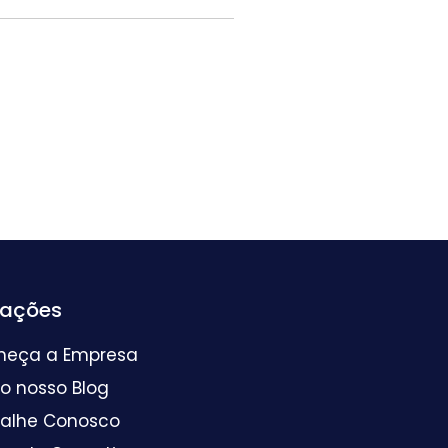
mações
heça a Empresa
 o nosso Blog
balhe Conosco