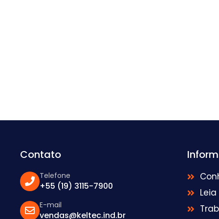
Contato
Infor
Telefone
Con
+55 (19) 3115-7900
Leia
E-mail
Tra
vendas@keltec.ind.br