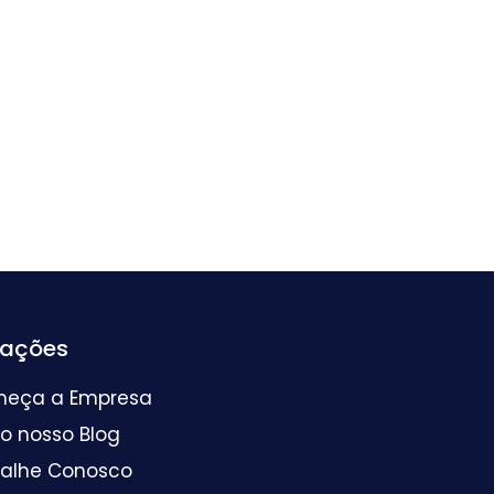
mações
heça a Empresa
 o nosso Blog
balhe Conosco