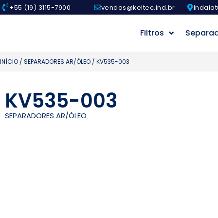
+55 (19) 3115-7900
vendas@keltec.ind.br
Indaiat
Filtros
Separa
INÍCIO
/
SEPARADORES AR/ÓLEO
/ KV535-003
KV535-003
SEPARADORES AR/ÓLEO