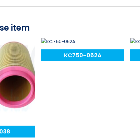
se item
KC750-062A
038