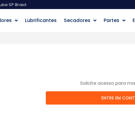
uba SP Brasil
dores
Lubrificantes
Secadores
Partes
E
Solicite acesso para ma
ENTRE EM CON