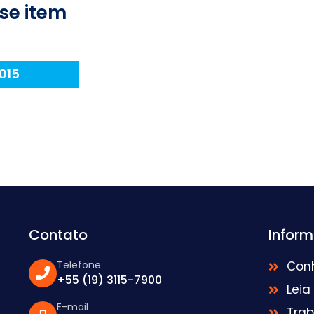
se item
015
Contato
Infor
Telefone
Con
+55 (19) 3115-7900
Leia
E-mail
Tra