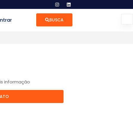
ntrar
BUSCA
is informação
TATO