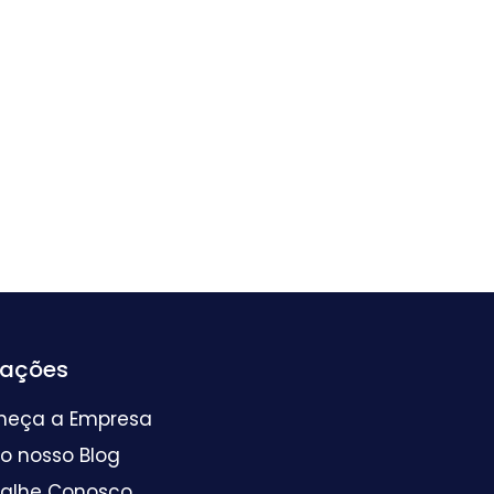
mações
heça a Empresa
 o nosso Blog
balhe Conosco