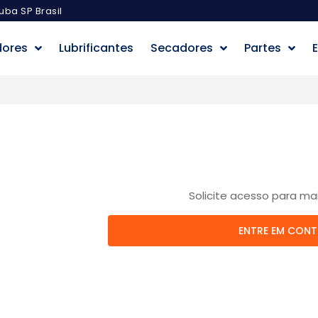
uba SP Brasil
dores
Lubrificantes
Secadores
Partes
E
Solicite acesso para ma
ENTRE EM CON