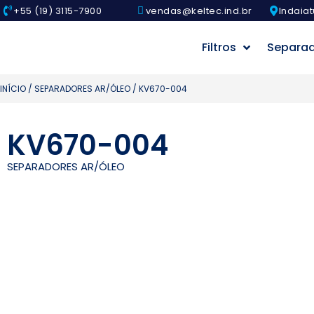
+55 (19) 3115-7900
vendas@keltec.ind.br
Indaiat
Filtros
Separa
INÍCIO
/
SEPARADORES AR/ÓLEO
/ KV670-004
KV670-004
SEPARADORES AR/ÓLEO