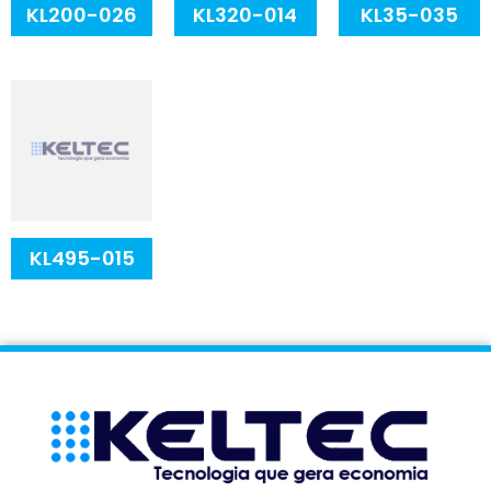
KL200-026
KL320-014
KL35-035
KL495-015