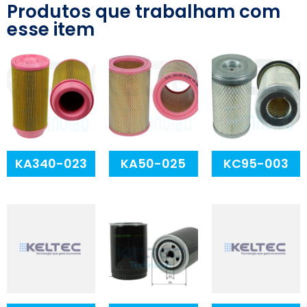
Produtos que trabalham com
esse item
KA340-023
KA50-025
KC95-003