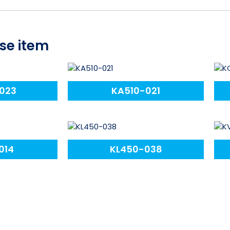
se item
023
KA510-021
014
KL450-038