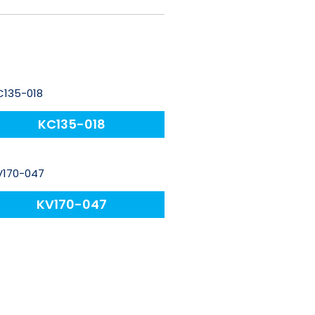
KC135-018
KV170-047