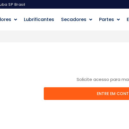
uba SP Brasil
dores
Lubrificantes
Secadores
Partes
E
Solicite acesso para ma
ENTRE EM CON