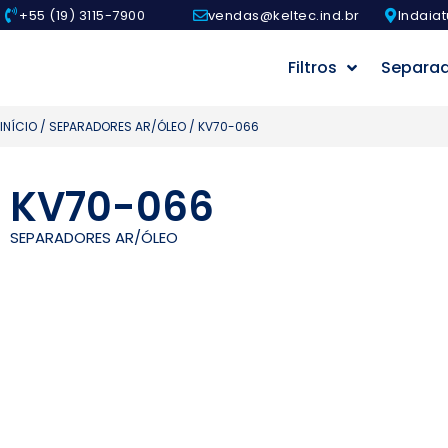
+55 (19) 3115-7900
vendas@keltec.ind.br
Indaiat
Filtros
Separa
INÍCIO
/
SEPARADORES AR/ÓLEO
/ KV70-066
KV70-066
SEPARADORES AR/ÓLEO