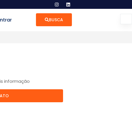
ntrar
BUSCA
is informação
TATO