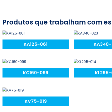
Produtos que trabalham com es
KA125-061
KA340-
KC160-099
KL295-
KV75-019