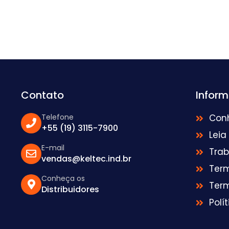
Contato
Infor
Telefone
Con
+55 (19) 3115-7900
Leia
E-mail
Tra
vendas@keltec.ind.br
Ter
Conheça os
Ter
Distribuidores
Polí