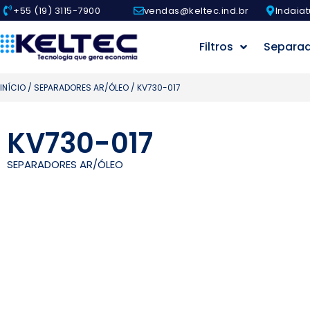
+55 (19) 3115-7900
vendas@keltec.ind.br
Indaiat
Filtros
Separa
INÍCIO
/
SEPARADORES AR/ÓLEO
/ KV730-017
KV730-017
SEPARADORES AR/ÓLEO