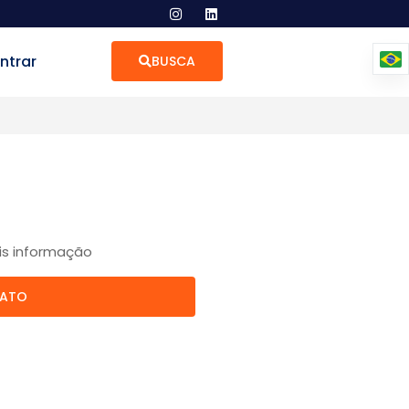
ntrar
BUSCA
is informação
TATO