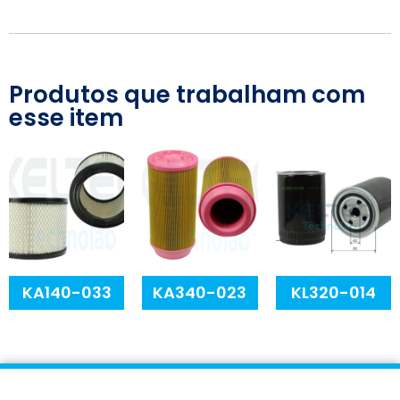
Produtos que trabalham com
esse item
KA140-033
KA340-023
KL320-014