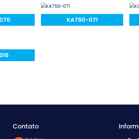
070
KA750-071
016
Contato
Infor