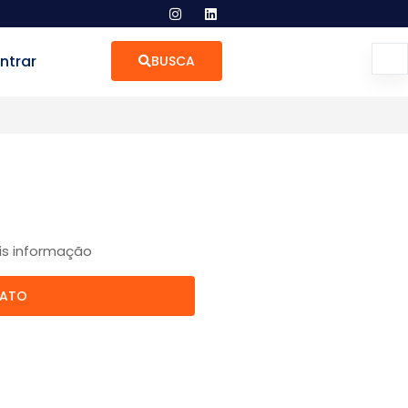
ntrar
BUSCA
is informação
TATO