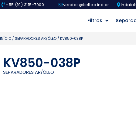
+55 (19) 3115-7900
vendas@keltec.ind.br
Indaiat
Filtros
Separa
INÍCIO
/
SEPARADORES AR/ÓLEO
/ KV850-038P
KV850-038P
SEPARADORES AR/ÓLEO