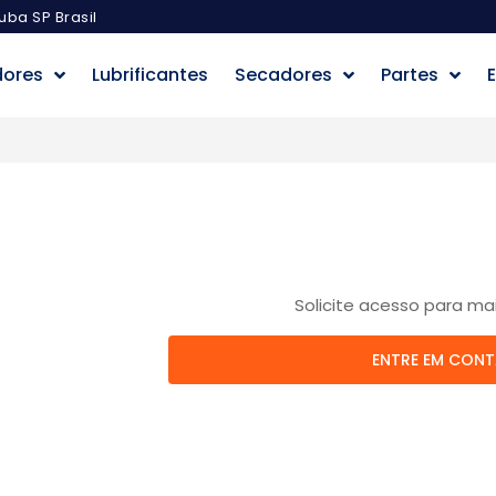
uba SP Brasil
dores
Lubrificantes
Secadores
Partes
E
Solicite acesso para ma
ENTRE EM CON