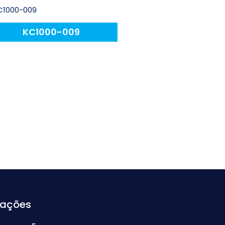
KC1000-009
mações