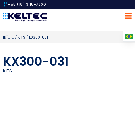
+55 (19) 3115-7900
INÍCIO
/
KITS
/ KX300-031
KX300-031
KITS