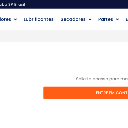
uba SP Brasil
dores
Lubrificantes
Secadores
Partes
E
Solicite acesso para ma
ENTRE EM CON