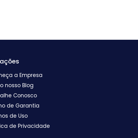
mações
heça a Empresa
 o nosso Blog
balhe Conosco
mo de Garantia
mos de Uso
tica de Privacidade