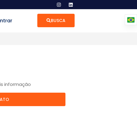
ntrar
BUSCA
is informação
TATO