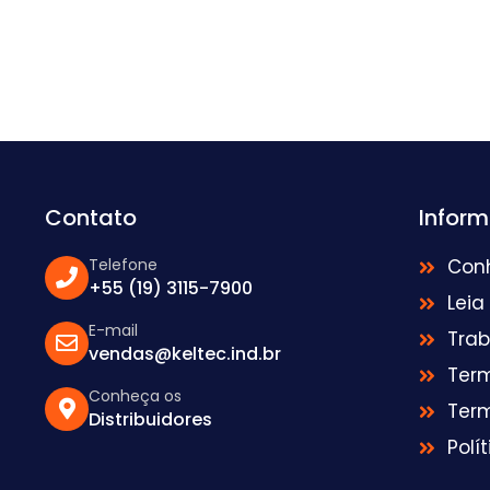
Contato
Infor
Telefone
Con
+55 (19) 3115-7900
Leia
E-mail
Tra
vendas@keltec.ind.br
Ter
Conheça os
Ter
Distribuidores
Polí