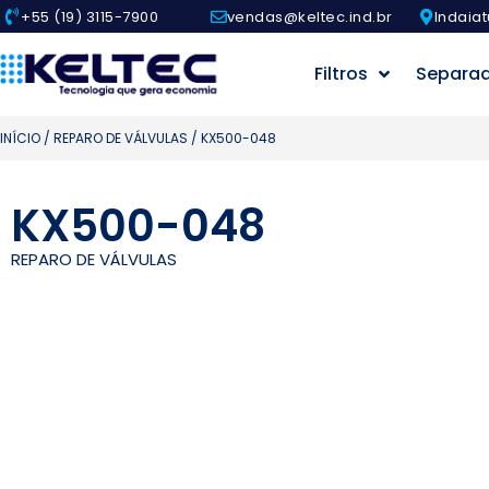
+55 (19) 3115-7900
vendas@keltec.ind.br
Indaiat
Filtros
Separa
INÍCIO
/
REPARO DE VÁLVULAS
/ KX500-048
KX500-048
REPARO DE VÁLVULAS