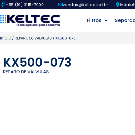
+55 (19) 3115-7900
vendas@keltec.ind.br
Indaiat
Filtros
Separa
INÍCIO
/
REPARO DE VÁLVULAS
/ KX500-073
KX500-073
REPARO DE VÁLVULAS