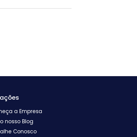
mações
heça a Empresa
 o nosso Blog
balhe Conosco