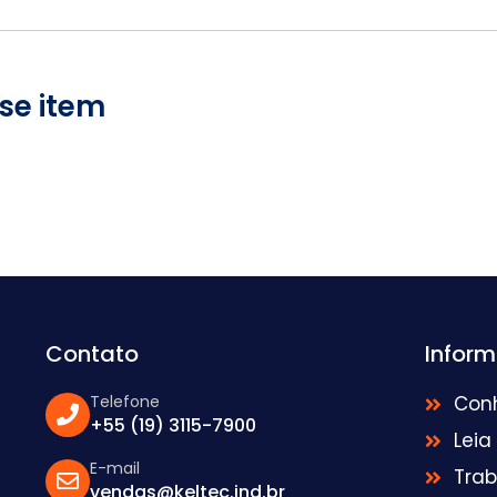
se item
Contato
Infor
Telefone
Con
+55 (19) 3115-7900
Leia
E-mail
Tra
vendas@keltec.ind.br