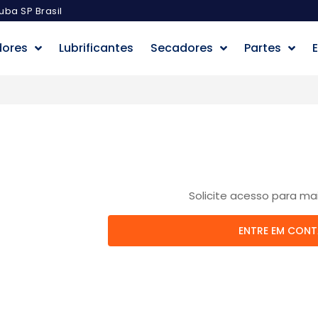
uba SP Brasil
dores
Lubrificantes
Secadores
Partes
E
Solicite acesso para ma
ENTRE EM CON