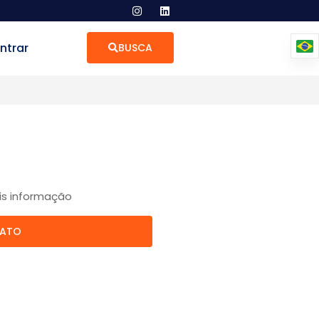
ntrar
BUSCA
is informação
TATO