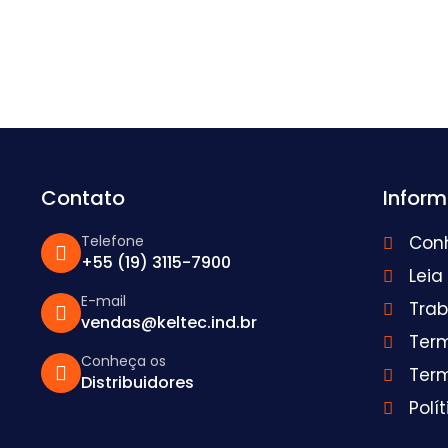
Contato
Infor
Telefone
Con
+55 (19) 3115-7900
Leia
E-mail
Tra
vendas@keltec.ind.br
Ter
Conheça os
Ter
Distribuidores
Polí