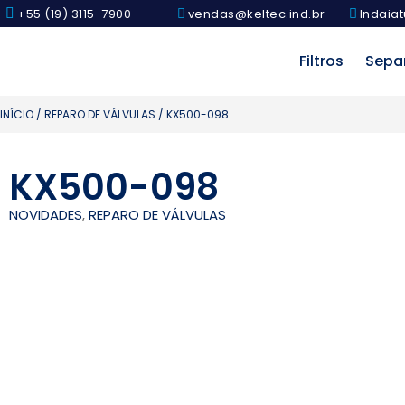
+55 (19) 3115-7900
vendas@keltec.ind.br
Indaiat
Filtros
Sepa
INÍCIO
/
REPARO DE VÁLVULAS
/ KX500-098
KX500-098
NOVIDADES
,
REPARO DE VÁLVULAS