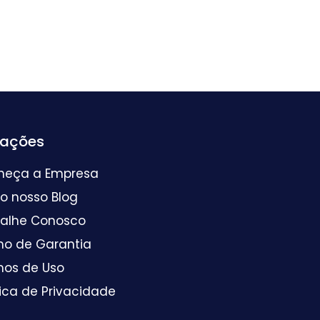
mações
heça a Empresa
 o nosso Blog
balhe Conosco
mo de Garantia
mos de Uso
tica de Privacidade