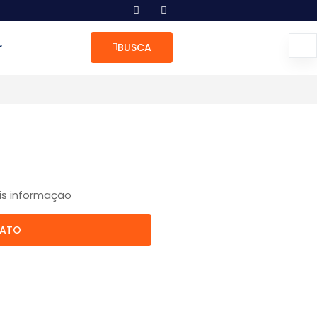
r
BUSCA
is informação
TATO