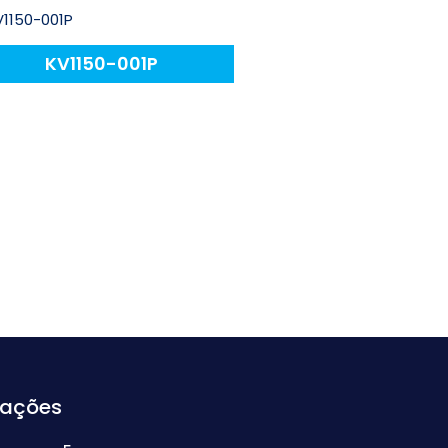
KV1150-001P
mações