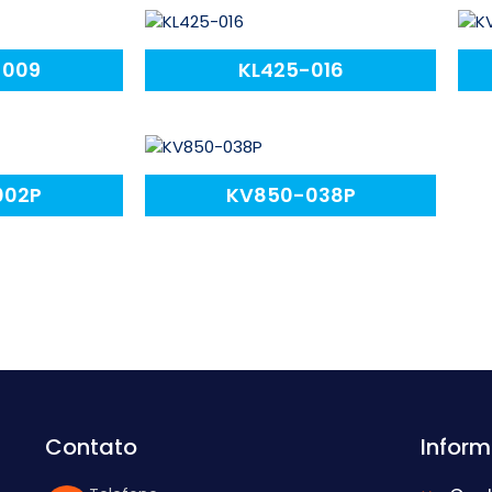
-009
KL425-016
002P
KV850-038P
Contato
Infor