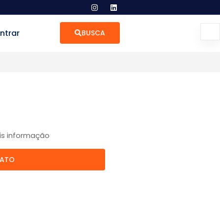
ntrar
BUSCA
is informação
TATO