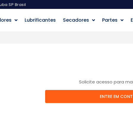
uba SP Brasil
dores
Lubrificantes
Secadores
Partes
E
Solicite acesso para ma
ENTRE EM CON