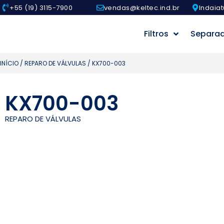
+55 (19) 3115-7900
vendas@keltec.ind.br
Indaiat
Filtros
Separa
INÍCIO
/
REPARO DE VÁLVULAS
/ KX700-003
KX700-003
REPARO DE VÁLVULAS