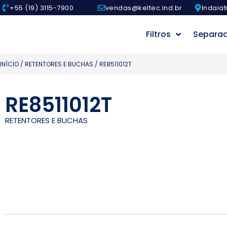
+55 (19) 3115-7900
vendas@keltec.ind.br
Indaiat
Filtros
Separa
INÍCIO
/
RETENTORES E BUCHAS
/ RE8511012T
RE8511012T
RETENTORES E BUCHAS