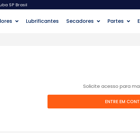
uba SP Brasil
dores
Lubrificantes
Secadores
Partes
E
Solicite acesso para ma
ENTRE EM CON