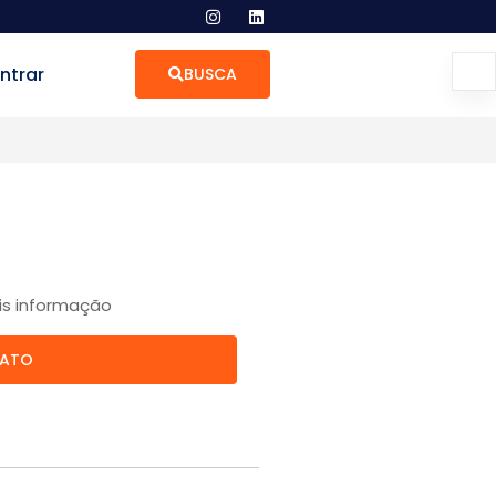
ntrar
BUSCA
is informação
TATO