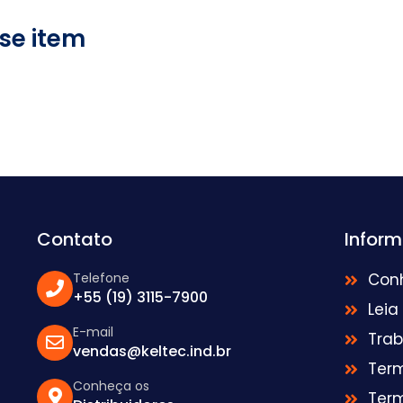
se item
Contato
Infor
Telefone
Con
+55 (19) 3115-7900
Leia
E-mail
Tra
vendas@keltec.ind.br
Ter
Conheça os
Ter