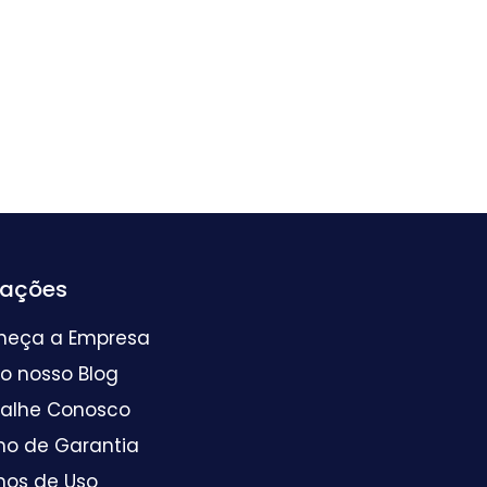
mações
heça a Empresa
 o nosso Blog
balhe Conosco
mo de Garantia
mos de Uso