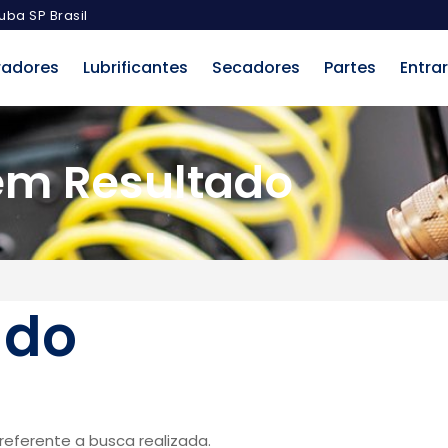
uba SP Brasil
radores
Lubrificantes
Secadores
Partes
Entrar
em Resultado
ado
eferente a busca realizada.