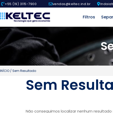
+55 (19) 3115-7900
vendas@keltec.ind.br
Indaiat
Filtros
Sepa
S
INÍCIO
/ Sem Resultado
Sem Result
Não conseguimos localizar nenhum resultado r