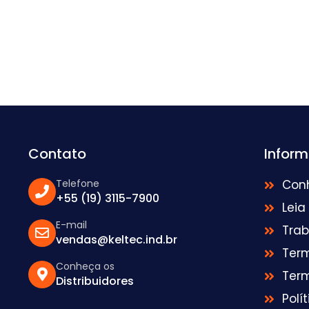
Contato
Infor
Telefone
Con
+55 (19) 3115-7900
Leia
E-mail
Tra
vendas@keltec.ind.br
Ter
Conheça os
Ter
Distribuidores
Polí