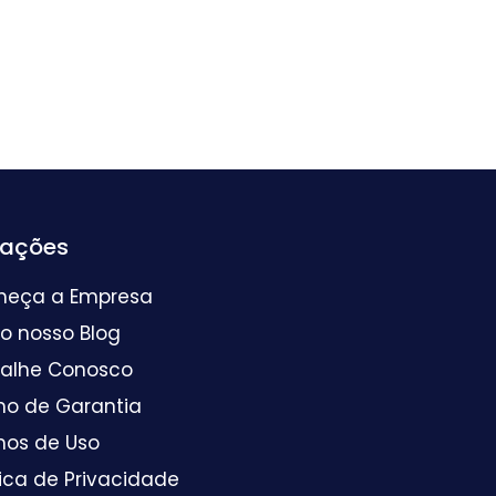
mações
heça a Empresa
 o nosso Blog
balhe Conosco
mo de Garantia
mos de Uso
tica de Privacidade